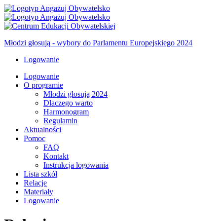
Młodzi głosują -
wybory do Parlamentu Europejskiego 2024
Logowanie
Logowanie
O programie
Młodzi głosują 2024
Dlaczego warto
Harmonogram
Regulamin
Aktualności
Pomoc
FAQ
Kontakt
Instrukcja logowania
Lista szkół
Relacje
Materiały
Logowanie