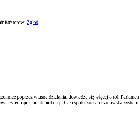
ministratorowi
Zgłoś
zennice poprzez własne działania, dowiedzą się więcej o roli Parlam
ać w europejskiej demokracji. Cała społeczność uczniowska zyska okazj