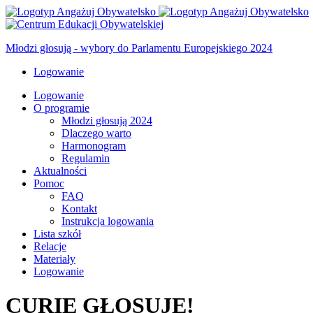
Młodzi głosują -
wybory do Parlamentu Europejskiego 2024
Logowanie
Logowanie
O programie
Młodzi głosują 2024
Dlaczego warto
Harmonogram
Regulamin
Aktualności
Pomoc
FAQ
Kontakt
Instrukcja logowania
Lista szkół
Relacje
Materiały
Logowanie
CURIE GŁOSUJE!