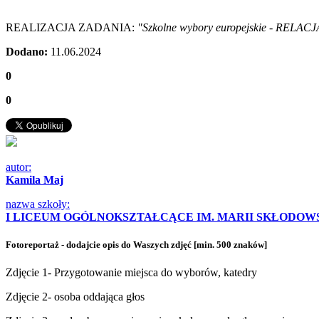
REALIZACJA ZADANIA:
"Szkolne wybory europejskie - RELACJ
Dodano:
11.06.2024
0
0
autor:
Kamila Maj
nazwa szkoły:
I LICEUM OGÓLNOKSZTAŁCĄCE IM. MARII SKŁODOWS
Fotoreportaż - dodajcie opis do Waszych zdjęć [min. 500 znaków]
Zdjęcie 1- Przygotowanie miejsca do wyborów, katedry
Zdjęcie 2- osoba oddająca głos